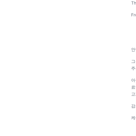
Th
Fr
안
그
주
아
료
고
감
케