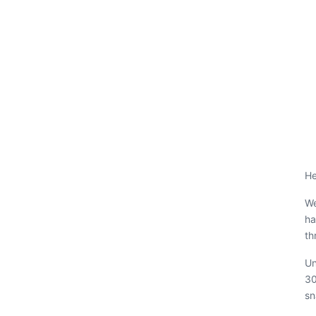
He
We
ha
th
Un
30
sn