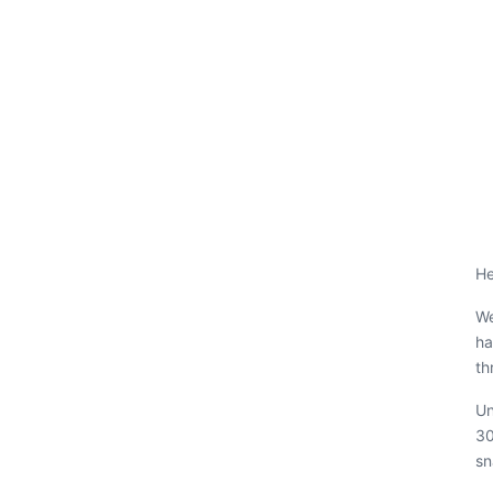
He
We
ha
th
Un
30
sn