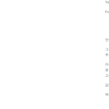
Th
Fr
안
그
주
아
료
고
감
케