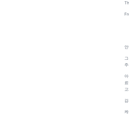
Th
Fr
안
그
주
아
료
고
감
케