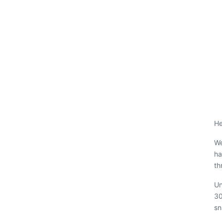
He
We
ha
th
Un
30
sn