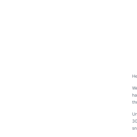
He
We
ha
th
Un
30
sn