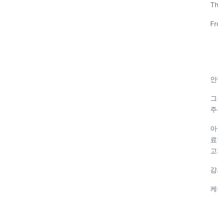
Th
Fr
안
그
주
아
료
고
감
케