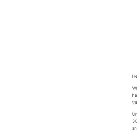
He
We
ha
th
Un
30
sn