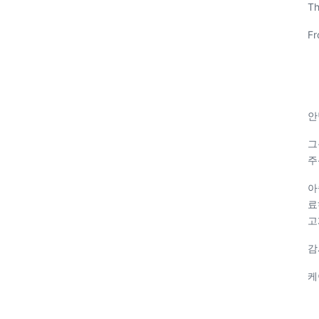
Th
Fr
안
그
주
아
료
고
감
케