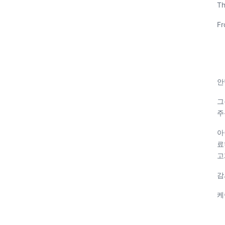
Th
Fr
안
그
주
아
료
고
감
케