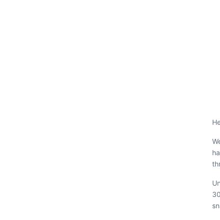
He
We
ha
th
Un
30
sn