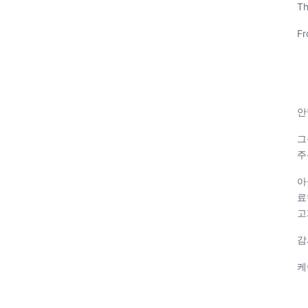
Th
Fr
안
그
주
아
료
고
감
케