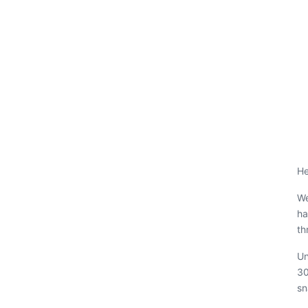
He
We
ha
th
Un
30
sn