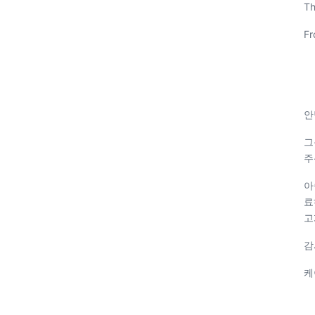
Th
Fr
안
그
주
아
료
고
감
케