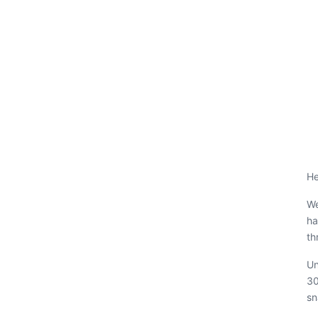
He
We
ha
th
Un
30
sn