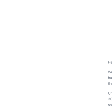
He
We
ha
th
Un
30
sn