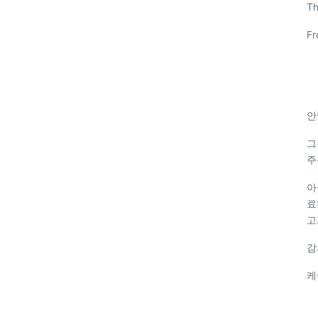
Th
Fr
안
그
주
아
료
고
감
케