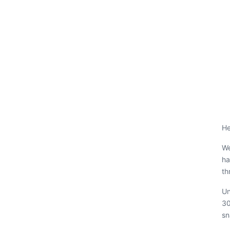
He
We
ha
th
Un
30
sn