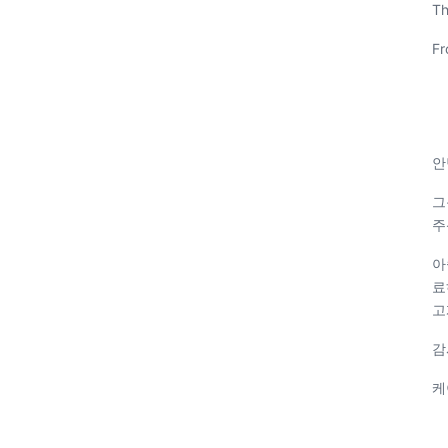
Th
Fr
안
그
주
아
료
고
감
케