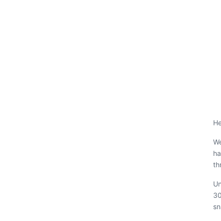
He
We
ha
th
Un
30
sn