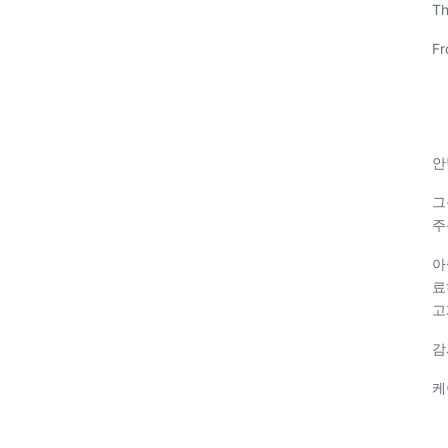
Th
Fr
안
그
주
아
료
고
감
케