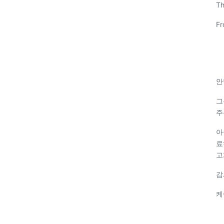
Th
Fr
안
그
주
아
료
고
감
케