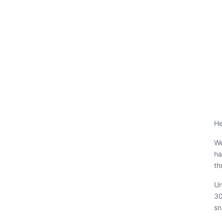
He
We
ha
th
Un
30
sn