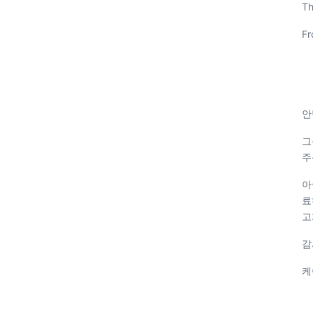
Th
Fr
안
그
주
아
료
고
감
케