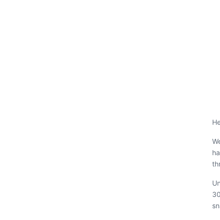
He
We
ha
th
Un
30
sn