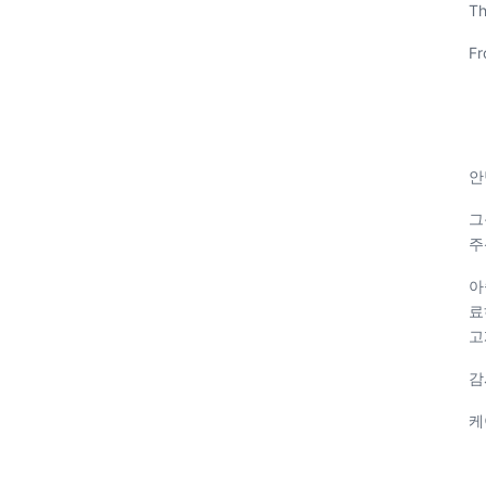
Th
Fr
안
그
주
아
료
고
감
케