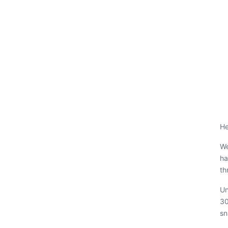
He
We
ha
th
Un
30
sn