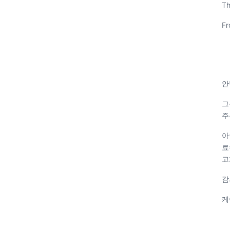
Th
Fr
안
그
주
아
료
고
감
케