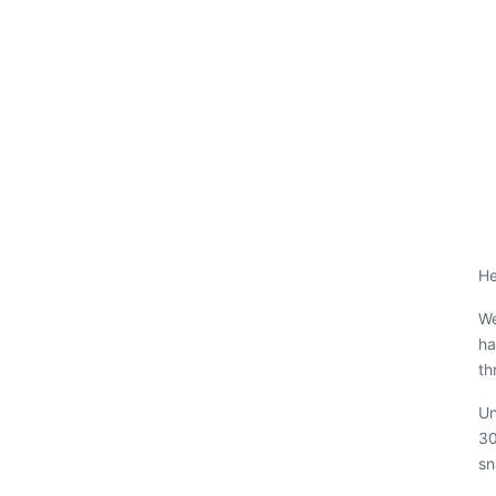
He
We
ha
th
Un
30
sn