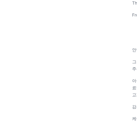
Th
Fr
안
그
주
아
료
고
감
케