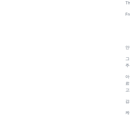
Th
Fr
안
그
주
아
료
고
감
케