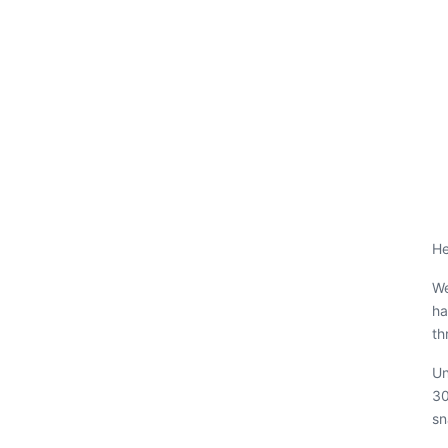
He
We
ha
th
Un
30
sn