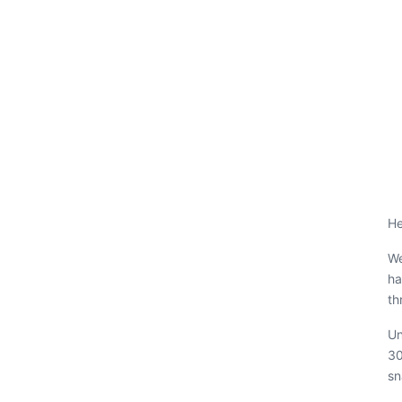
He
We
ha
th
Un
30
sn