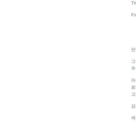
Th
Fr
안
그
주
아
료
고
감
케