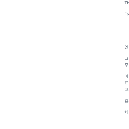
Th
Fr
안
그
주
아
료
고
감
케