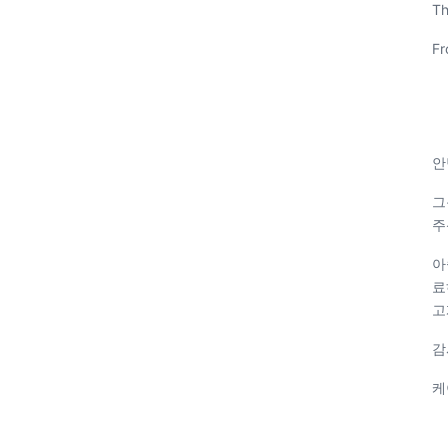
Th
Fr
안
그
주
아
료
고
감
케