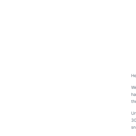
He
We
ha
th
Un
30
sn