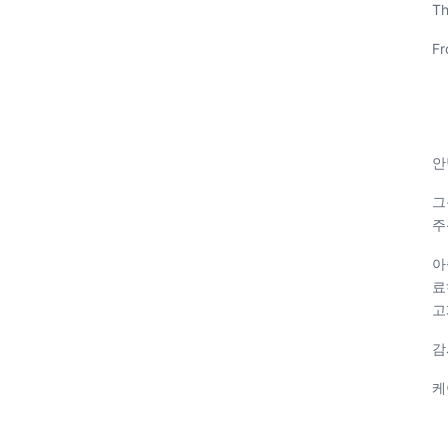
Th
Fr
안
그
주
아
료
고
감
케