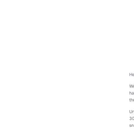
He
We
ha
th
Un
30
sn