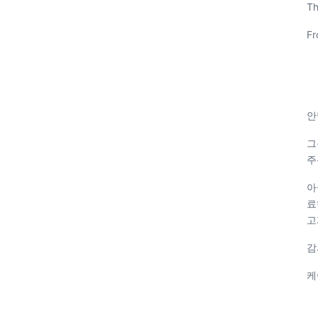
Th
Fr
안
그
주
아
료
고
감
케