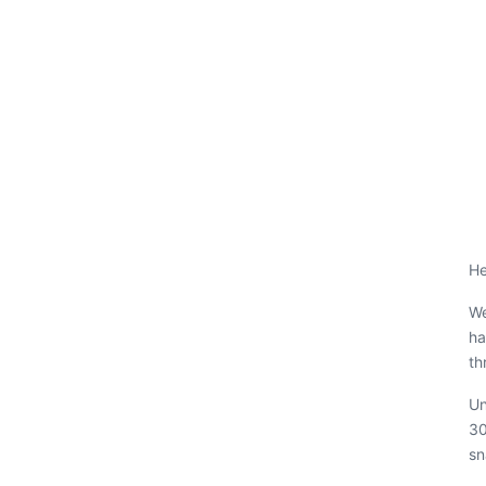
He
We
ha
th
Un
30
sn