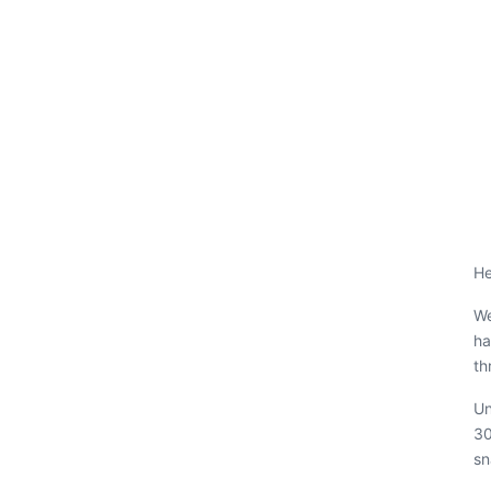
He
We
ha
th
Un
30
sn