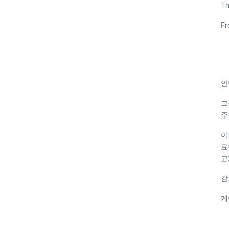
Th
Fr
안
그
주
아
료
고
감
케