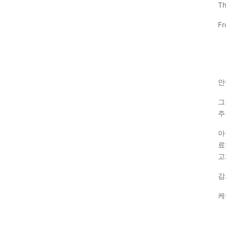
Th
Fr
안
그
주
아
료
고
감
케