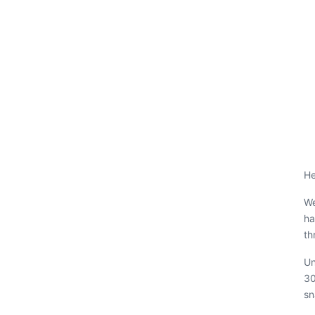
He
We
ha
th
Un
30
sn