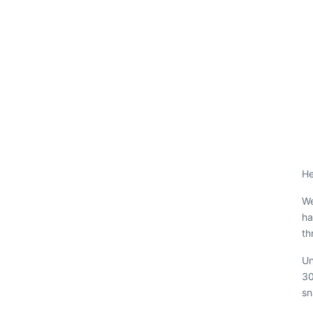
He
We
ha
th
Un
30
sn