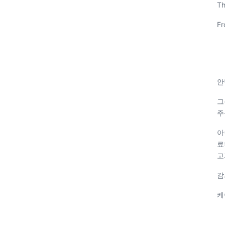
Th
Fr
안
그
주
아
료
고
감
케