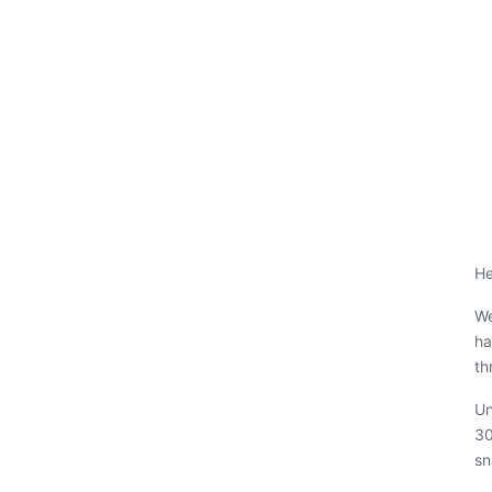
He
We
ha
th
Un
30
sn