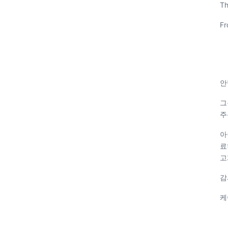
Th
Fr
안
그
주
아
료
고
감
케