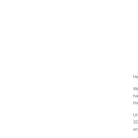
He
We
ha
th
Un
30
sn