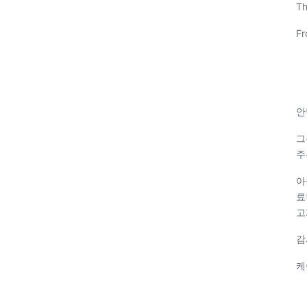
Th
Fr
안
그
주
아
료
고
감
케