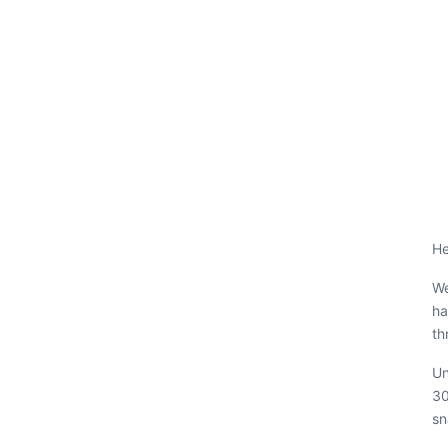
He
We
ha
th
Un
30
sn