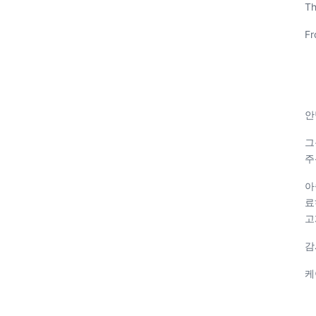
Th
Fr
안
그
주
아
료
고
감
케