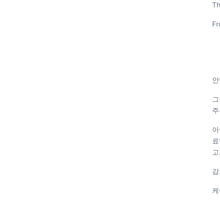
Th
Fr
안
그
주
아
료
고
감
케