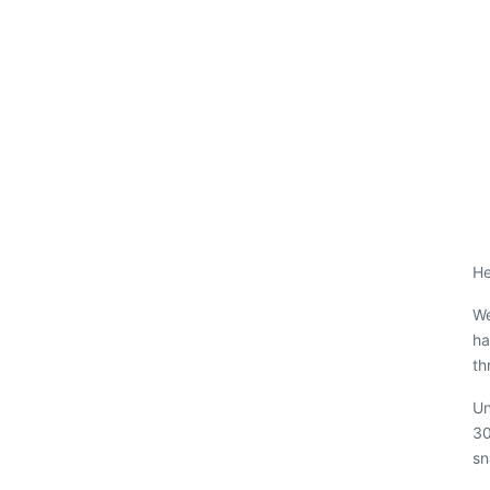
He
We
ha
th
Un
30
sn