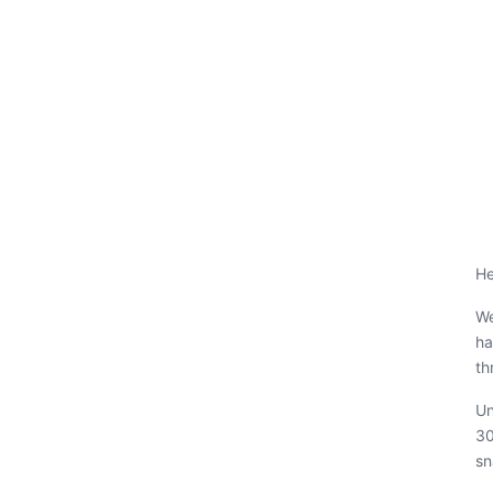
He
We
ha
th
Un
30
sn