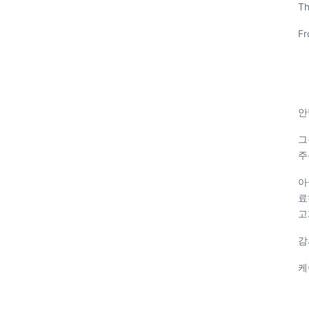
Th
Fr
안
그
주
아
료
고
감
케