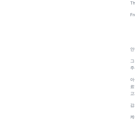
Th
Fr
안
그
주
아
료
고
감
케