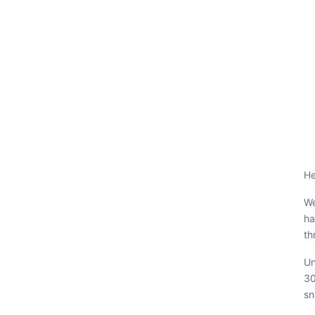
He
We
ha
th
Un
30
sn