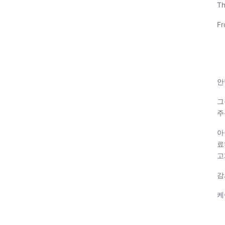
Th
Fr
안
그
주
아
료
고
감
케