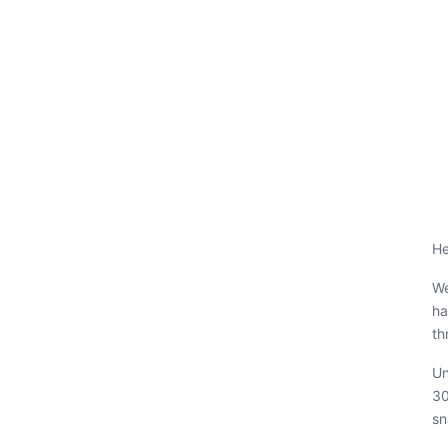
He
We
ha
th
Un
30
sn