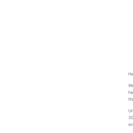
He
We
ha
th
Un
30
sn