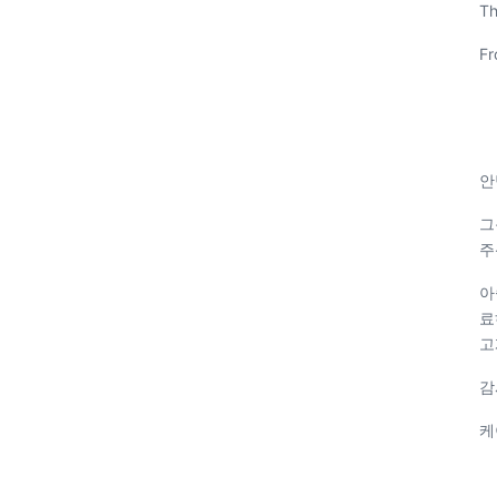
Th
Fr
안
그
주
아
료
고
감
케