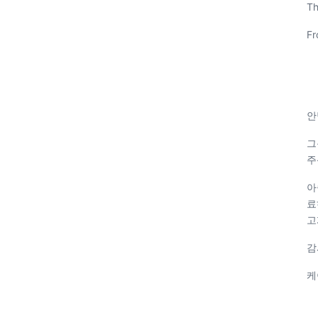
Th
Fr
안
그
주
아
료
고
감
케