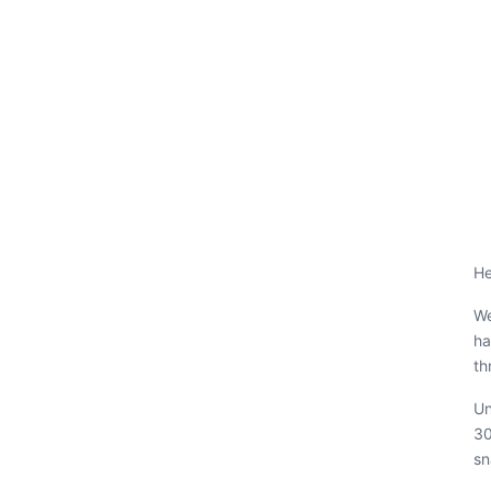
He
We
ha
th
Un
30
sn