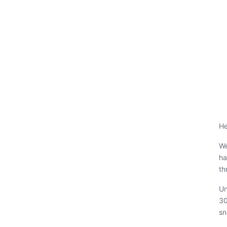
He
We
ha
th
Un
30
sn