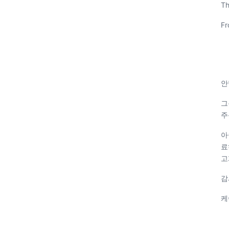
Th
Fr
안
그
주
아
료
고
감
케