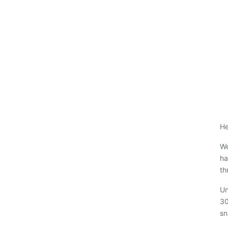
He
We
ha
th
Un
30
sn