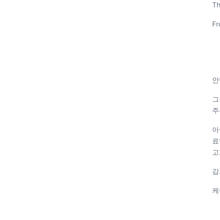
Th
Fr
안
그
주
아
료
고
감
케