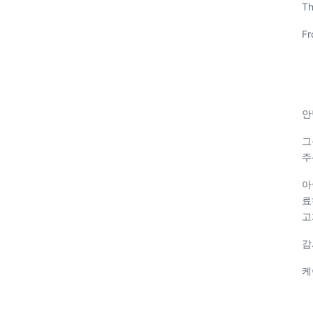
Th
Fr
안
그
주
아
료
고
감
케