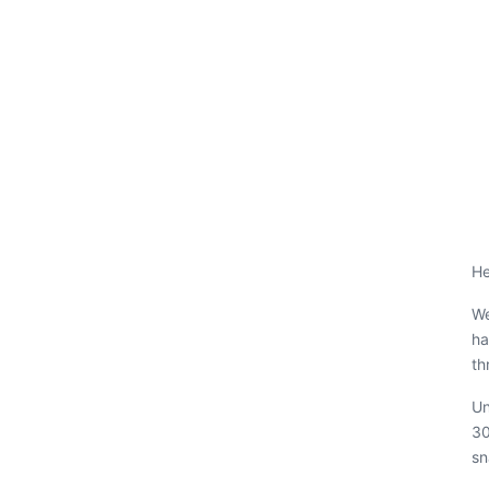
He
We
ha
th
Un
30
sn