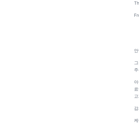
Th
Fr
안
그
주
아
료
고
감
케