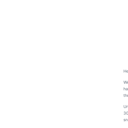
He
We
ha
th
Un
30
sn