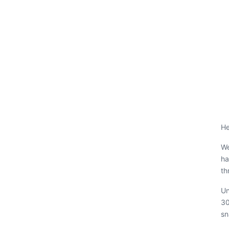
He
We
ha
th
Un
30
sn