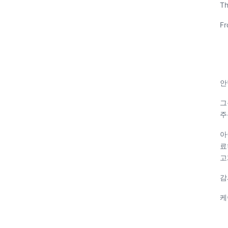
Th
Fr
안
그
주
아
료
고
감
케