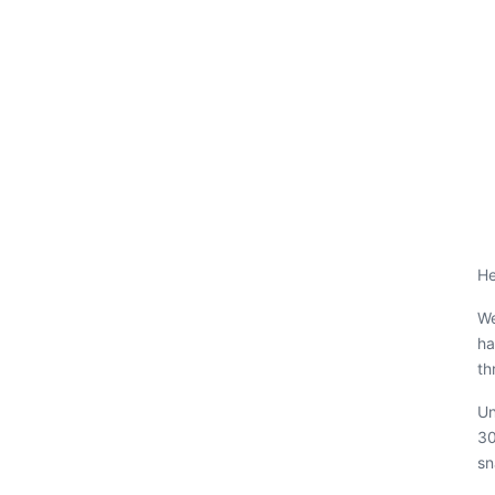
He
We
ha
th
Un
30
sn