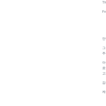
Th
Fr
안
그
주
아
료
고
감
케