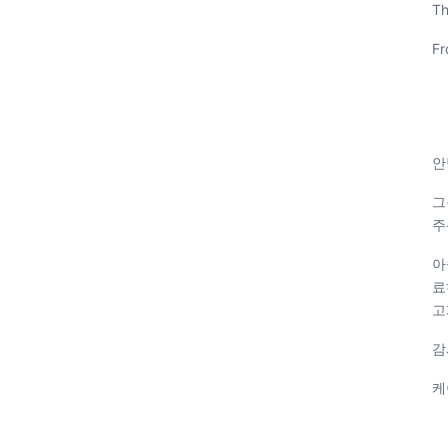
Th
Fr
안
그
주
아
료
고
감
케