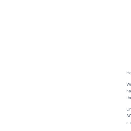
He
We
ha
th
Un
30
sn