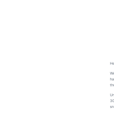
He
We
ha
th
Un
30
sn