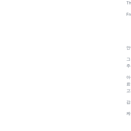
Th
Fr
안
그
주
아
료
고
감
케