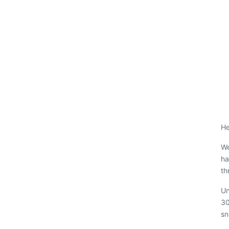
He
We
ha
th
Un
30
sn