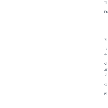
Th
Fr
안
그
주
아
료
고
감
케