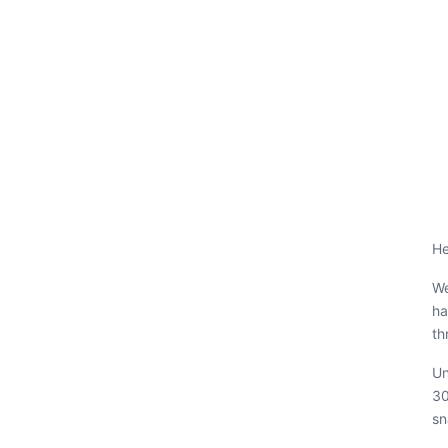
He
We
ha
th
Un
30
sn