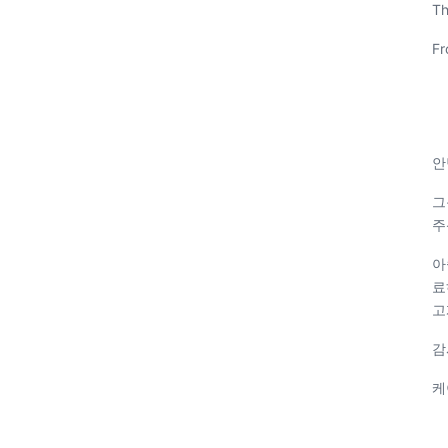
Th
Fr
안
그
주
아
료
고
감
케