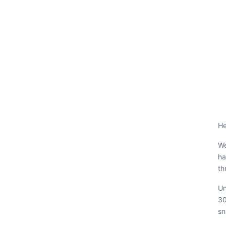
He
We
ha
th
Un
30
sn