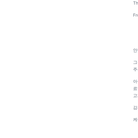
Th
Fr
안
그
주
아
료
고
감
케