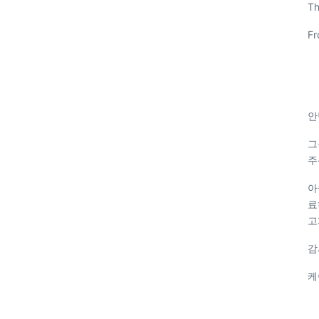
Th
Fr
안
그
주
아
료
고
감
케