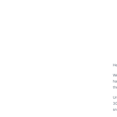
He
We
ha
th
Un
30
sn