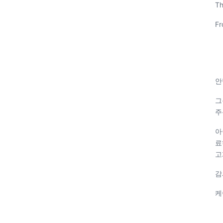
Th
Fr
안
그
주
아
료
고
감
케