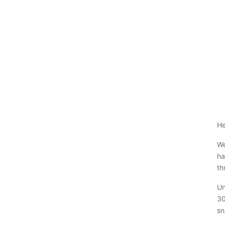
He
We
ha
th
Un
30
sn