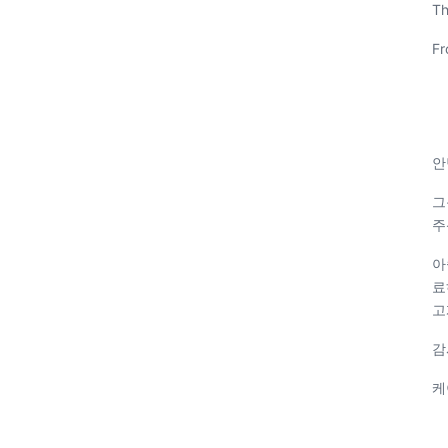
Th
Fr
안
그
주
아
료
고
감
케