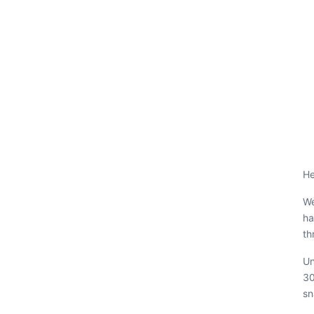
He
We
ha
th
Un
30
sn