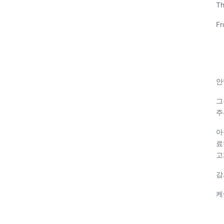
Th
Fr
안
그
주
아
료
고
감
케