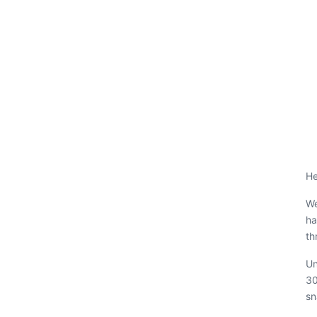
He
We
ha
th
Un
30
sn